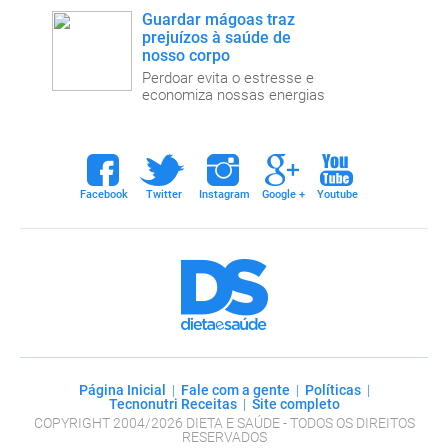
Guardar mágoas traz
prejuízos à saúde de
nosso corpo
Perdoar evita o estresse e
economiza nossas energias
ebook
twitter
instagram
google+
youtube
Facebook
Twitter
Instagram
Google +
Youtube
Dieta e Saúde
Página Inicial
|
Fale com a gente
|
Políticas
|
Tecnonutri Receitas
|
Site completo
COPYRIGHT 2004/2026 DIETA E SAÚDE - TODOS OS DIREITOS
RESERVADOS