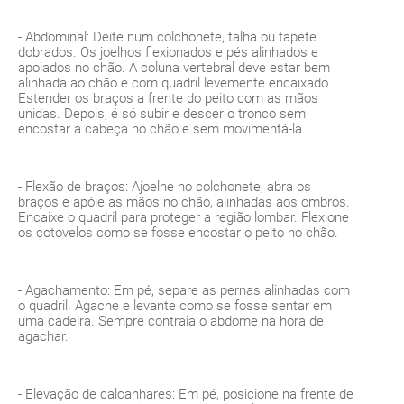
- Abdominal: Deite num colchonete, talha ou tapete
dobrados. Os joelhos flexionados e pés alinhados e
apoiados no chão. A coluna vertebral deve estar bem
alinhada ao chão e com quadril levemente encaixado.
Estender os braços a frente do peito com as mãos
unidas. Depois, é só subir e descer o tronco sem
encostar a cabeça no chão e sem movimentá-la.
- Flexão de braços: Ajoelhe no colchonete, abra os
braços e apóie as mãos no chão, alinhadas aos ombros.
Encaixe o quadril para proteger a região lombar. Flexione
os cotovelos como se fosse encostar o peito no chão.
- Agachamento: Em pé, separe as pernas alinhadas com
o quadril. Agache e levante como se fosse sentar em
uma cadeira. Sempre contraia o abdome na hora de
agachar.
- Elevação de calcanhares: Em pé, posicione na frente de