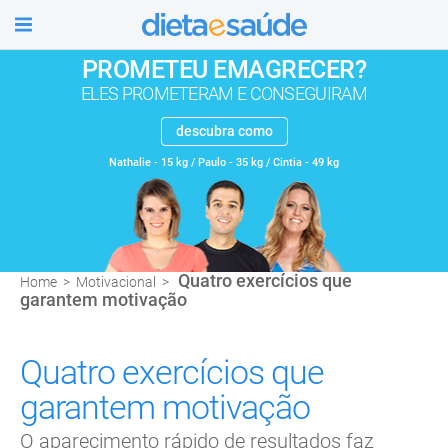
úde
PROMETEU EMAGRECER?
ELES PROMETERAM E CONSEGUIRAM
descubra como
Nathalie - 15 kg / Paulo - 35 kg / Cintia - 49 kg
Quatro exercícios que
Home
>
Motivacional
>
garantem motivação
Quatro exercícios que
garantem motivação
O aparecimento rápido de resultados faz