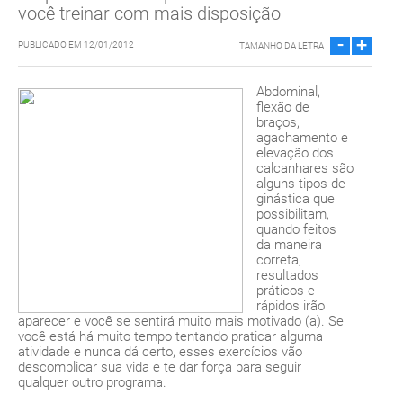
você treinar com mais disposição
-
+
PUBLICADO EM 12/01/2012
TAMANHO DA LETRA
Abdominal,
flexão de
braços,
agachamento e
elevação dos
calcanhares são
alguns tipos de
ginástica que
possibilitam,
quando feitos
da maneira
correta,
resultados
práticos e
rápidos irão
aparecer e você se sentirá muito mais motivado (a). Se
você está há muito tempo tentando praticar alguma
atividade e nunca dá certo, esses exercícios vão
descomplicar sua vida e te dar força para seguir
qualquer outro programa.