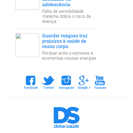
adolescência
Falta de sensibilidade
materna dobra o risco da
doença
Guardar mágoas traz
prejuízos à saúde de
nosso corpo
Perdoar evita o estresse e
economiza nossas energias
ebook
twitter
instagram
google+
youtube
Facebook
Twitter
Instagram
Google +
Youtube
Dieta e Saúde