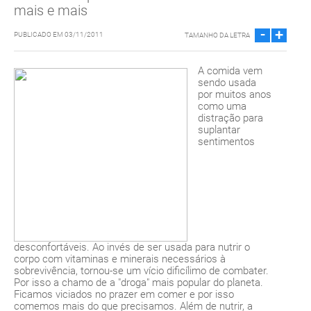
mais e mais
-
+
PUBLICADO EM 03/11/2011
TAMANHO DA LETRA
A comida vem
sendo usada
por muitos anos
como uma
distração para
suplantar
sentimentos
desconfortáveis. Ao invés de ser usada para nutrir o
corpo com vitaminas e minerais necessários à
sobrevivência, tornou-se um vício dificílimo de combater.
Por isso a chamo de a "droga" mais popular do planeta.
Ficamos viciados no prazer em comer e por isso
comemos mais do que precisamos. Além de nutrir, a