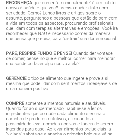
RECONHEÇA
que comer "emocionalmente" é um hábito
nocivo à saúde e que você precisa cuidar disto com
seriedade. Como? Lendo livros e artigos sobre o
assunto, perguntando a pessoas que estão de bem com
a vida em todos os aspectos, procurando profissionais
que lidam com terapias alternativas e emoções. Você irá
reconhecer que NÃO é necessário comer da maneira
que pensa que precisa, para "distrair" sua dor emocional.
PARE, RESPIRE FUNDO E PENSE!
Quando der vontade
de comer, pense no que é melhor: comer para melhorar
sua saúde ou fazer algo nocivo a ela?
GERENCIE
o tipo de alimento que ingere e prove a si
mesma que pode lidar com sentimentos indesejáveis de
uma maneira positiva.
COMPRE
somente alimentos naturais e saudáveis.
Quando for ao supermercado, habitue-se a ler os
ingredientes que compõe cada alimento e encha o
carrinho de produtos nutritivos, eliminando a
possibilidade levar comidas nocivas e fáceis de serem
ingeridas para casa. Ao levar alimentos prejudiciais, a
"viciada" sabota-se e apanha o primeiro bolo que vê na