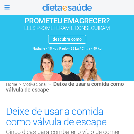
úde
PROMETEU EMAGRECER?
ELES PROMETERAM E CONSEGUIRAM
descubra como
Nathalie - 15 kg / Paulo - 35 kg / Cintia - 49 kg
Deixe de usar a comida como
Home
>
Motivacional
>
válvula de escape
Deixe de usar a comida
como válvula de escape
Cinco dicas para combater o vício de comer