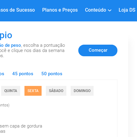
sos de Sucesso
Planos e Preços
Conteúdo
Loja DS
pio
ão de peso
, escolha a pontuação
Começar
você e clique nos dias da semana
os.
Agora
os
45 pontos
50 pontos
QUINTA
SEXTA
SÁBADO
DOMINGO
ontos)
 sem capa de gordura
nas