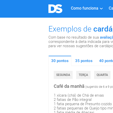
ieta e saúde
Como funciona
Ca
Exemplos de
cardá
Com base no resultado de sua
avaliaç
correspondente à dieta indicada para 
para ver nossas sugestões de cardápi
30 pontos
35 pontos
40 pont
SEGUNDA
TERÇA
QUARTA
Café da manhã
(sugerido de 6 a 9 p
1 xícara (chá) de Chá de ervas
2 fatias de Pão integral
1 fatia pequena de Presunto cozido
2 fatias pequenas de Queijo tipo mi
1 fatia média de Abacaxi