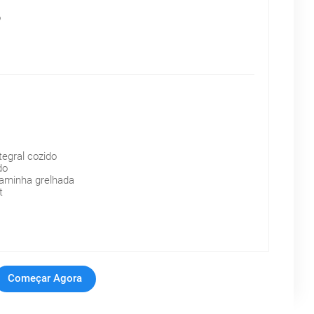
o
tegral cozido
do
aminha grelhada
t
Começar Agora