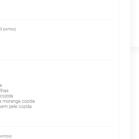
 3 pontos)
a
ilhas
 cozida
ra moranga cozida
sem pele cozida
pontos)